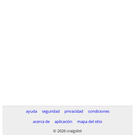
ayuda
seguridad
privacidad
condiciones
acerca de
aplicación
mapa del sitio
© 2026 craigslist