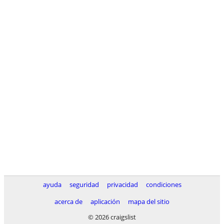
ayuda
seguridad
privacidad
condiciones
acerca de
aplicación
mapa del sitio
© 2026 craigslist